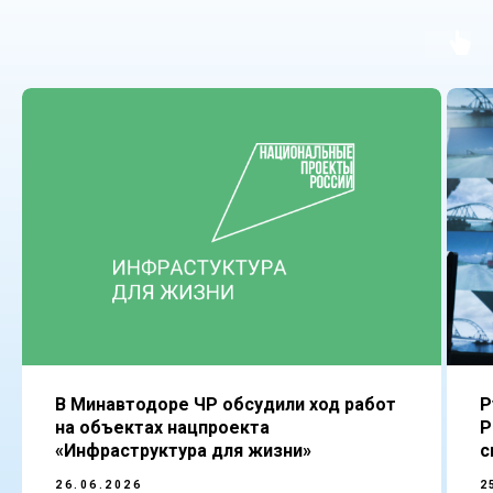
В Минавтодоре ЧР обсудили ход работ
Р
на объектах нацпроекта
Р
«Инфраструктура для жизни»
с
26.06.2026
2